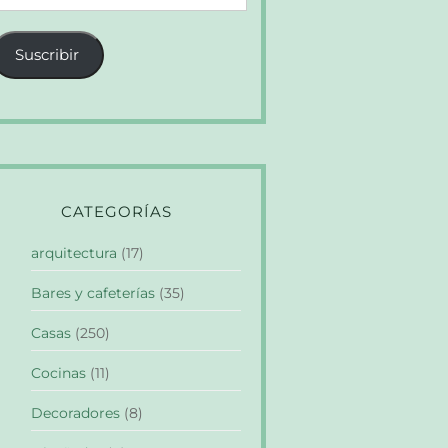
e
orreo
Suscribir
lectrónico
CATEGORÍAS
arquitectura
(17)
Bares y cafeterías
(35)
Casas
(250)
Cocinas
(11)
Decoradores
(8)