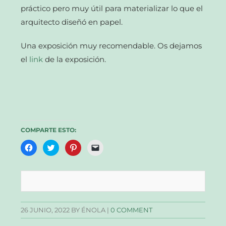
práctico pero muy útil para materializar lo que el
arquitecto diseñó en papel.
Una exposición muy recomendable. Os dejamos
el
link
de la exposición.
COMPARTE ESTO:
Haz
Haz
Haz
Haz
clic
clic
clic
clic
para
para
para
para
compartir
compartir
compartir
enviar
en
en
en
un
Facebook
Twitter
Pinterest
enlace
(Se
(Se
(Se
por
abre
abre
abre
correo
en
en
en
electrónico
una
una
una
a
26 JUNIO, 2022
BY ÉNOLA |
0 COMMENT
ventana
ventana
ventana
un
nueva)
nueva)
nueva)
amigo
(Se