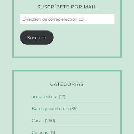
SUSCRÍBETE POR MAIL
Dirección
de
correo
Suscribir
electrónico
CATEGORÍAS
arquitectura
(17)
Bares y cafeterías
(35)
Casas
(250)
Cocinas
(11)