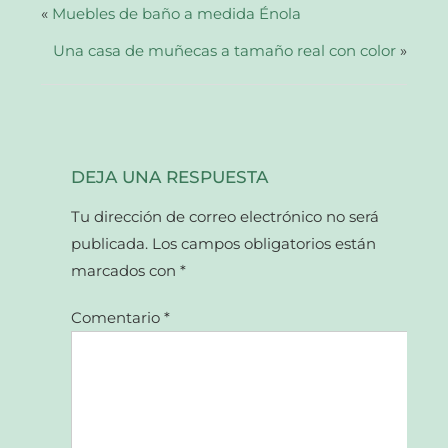
abre
«
Muebles de baño a medida Énola
en
una
Una casa de muñecas a tamaño real con color
ventana
»
nueva)
DEJA UNA RESPUESTA
Tu dirección de correo electrónico no será
publicada.
Los campos obligatorios están
marcados con
*
Comentario
*