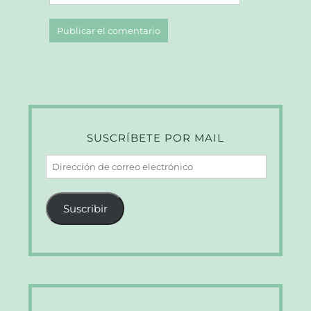
SUSCRÍBETE POR MAIL
Dirección
de
correo
Suscribir
electrónico