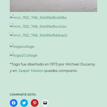
*Togo fue diseñado en 1973 por Michael Ducaroy
y en
Jasper Maison
puedes comprarlo.
COMPARTE ESTO:
Haz
Haz
Haz
Haz
clic
clic
clic
clic