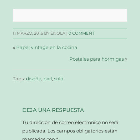
para
para
para
para
compartir
compartir
compartir
enviar
en
en
en
un
Facebook
Twitter
Pinterest
enlace
(Se
(Se
(Se
por
abre
abre
abre
correo
en
en
en
electrónico
una
una
una
a
11 MARZO, 2016
BY ÉNOLA |
0 COMMENT
ventana
ventana
ventana
un
nueva)
nueva)
nueva)
amigo
(Se
abre
«
Papel vintage en la cocina
en
una
ventana
Postales para hormigas
»
nueva)
Tags:
diseño
,
piel
,
sofá
DEJA UNA RESPUESTA
Tu dirección de correo electrónico no será
publicada.
Los campos obligatorios están
marcados con
*