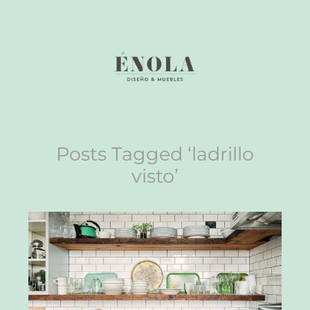
Posts Tagged ‘ladrillo
visto’