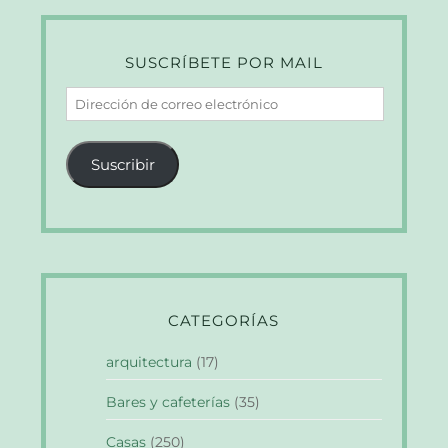
SUSCRÍBETE POR MAIL
Dirección
de
correo
Suscribir
electrónico
CATEGORÍAS
arquitectura
(17)
Bares y cafeterías
(35)
Casas
(250)