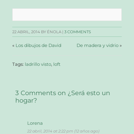
para
para
para
para
compartir
compartir
compartir
enviar
en
en
en
un
Facebook
Twitter
Pinterest
enlace
(Se
(Se
(Se
por
abre
abre
abre
correo
en
en
en
electrónico
una
una
una
a
22 ABRIL, 2014
BY ÉNOLA |
3 COMMENTS
ventana
ventana
ventana
un
nueva)
nueva)
nueva)
amigo
(Se
abre
«
Los dibujos de David
De madera y vidrio
»
en
una
ventana
nueva)
Tags:
ladrillo visto
,
loft
3 Comments on ¿Será esto un
hogar?
Lorena
22 abril, 2014 at 2:22 pm (12 años ago)