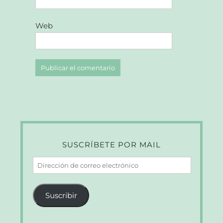
Web
SUSCRÍBETE POR MAIL
Dirección
de
correo
Suscribir
electrónico