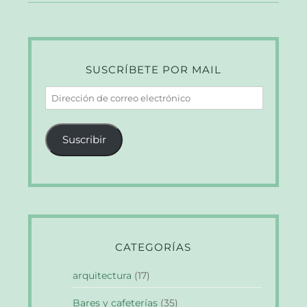
SUSCRÍBETE POR MAIL
Dirección
de
correo
Suscribir
electrónico
CATEGORÍAS
arquitectura
(17)
Bares y cafeterías
(35)