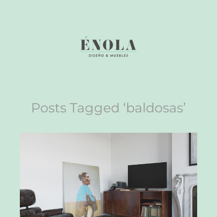
Posts Tagged ‘baldosas’