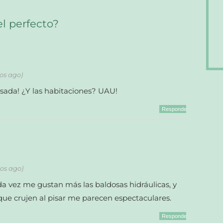
l perfecto?
ños ago)
sada! ¿Y las habitaciones? UAU!
Responder
ños ago)
da vez me gustan más las baldosas hidráulicas, y
que crujen al pisar me parecen espectaculares.
Responder