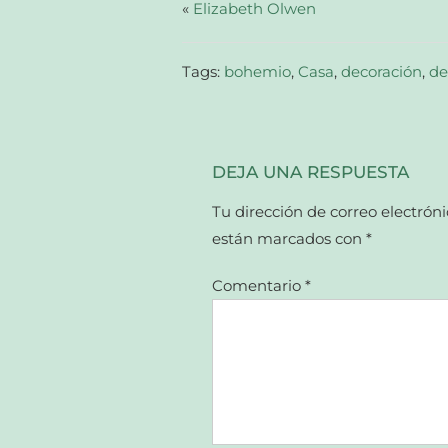
abre
«
Elizabeth Olwen
en
una
ventana
nueva)
Tags:
bohemio
,
Casa
,
decoración
,
de
DEJA UNA RESPUESTA
Tu dirección de correo electróni
están marcados con
*
Comentario
*