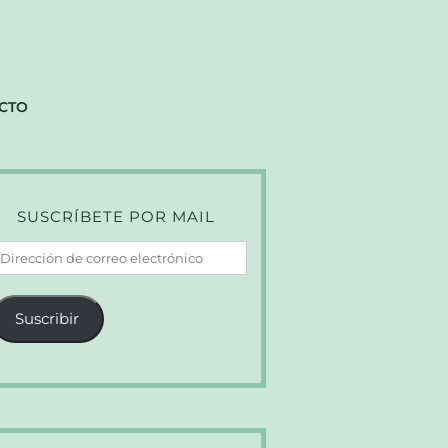
CTO
SUSCRÍBETE POR MAIL
irección
e
orreo
Suscribir
lectrónico