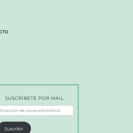
CTO
SUSCRÍBETE POR MAIL
irección
e
orreo
Suscribir
lectrónico