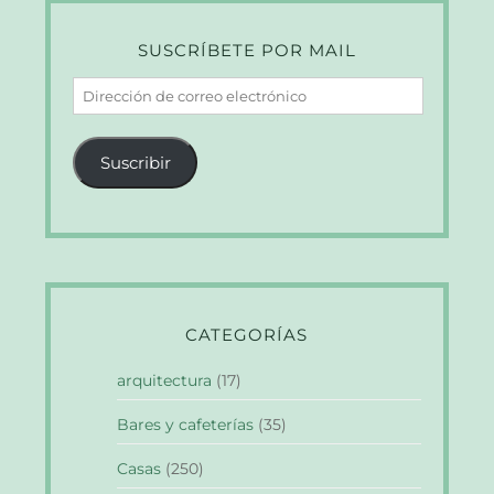
SUSCRÍBETE POR MAIL
Dirección
de
correo
Suscribir
electrónico
CATEGORÍAS
arquitectura
(17)
Bares y cafeterías
(35)
Casas
(250)