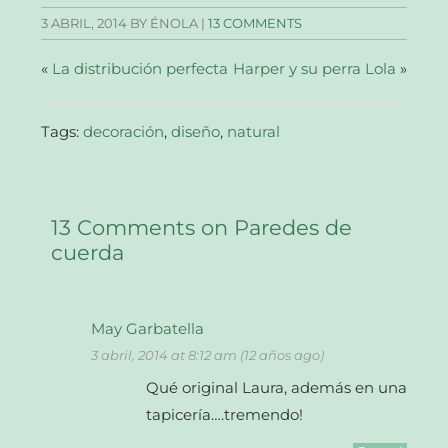
en
en
en
electrónico
una
una
una
a
3 ABRIL, 2014
BY ÉNOLA |
13 COMMENTS
ventana
ventana
ventana
un
nueva)
nueva)
nueva)
amigo
(Se
abre
«
La distribución perfecta
Harper y su perra Lola
»
en
una
ventana
nueva)
Tags:
decoración
,
diseño
,
natural
13 Comments on Paredes de
cuerda
May Garbatella
3 abril, 2014 at 8:12 am (12 años ago)
Qué original Laura, además en una
tapicería….tremendo!