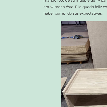
mandó foto de su mueble de Tv par
aproximar a éste. Ella quedó feliz 
haber cumplido sus expectativas.