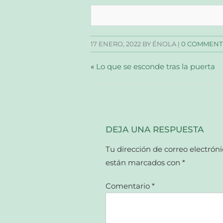
compartir
compartir
compartir
enviar
en
en
en
un
Facebook
Twitter
Pinterest
enlace
(Se
(Se
(Se
por
abre
abre
abre
correo
en
en
en
electrónico
una
una
una
a
17 ENERO, 2022
BY ÉNOLA |
0 COMMENT
ventana
ventana
ventana
un
nueva)
nueva)
nueva)
amigo
(Se
abre
«
Lo que se esconde tras la puerta
en
una
ventana
nueva)
DEJA UNA RESPUESTA
Tu dirección de correo electróni
están marcados con
*
Comentario
*