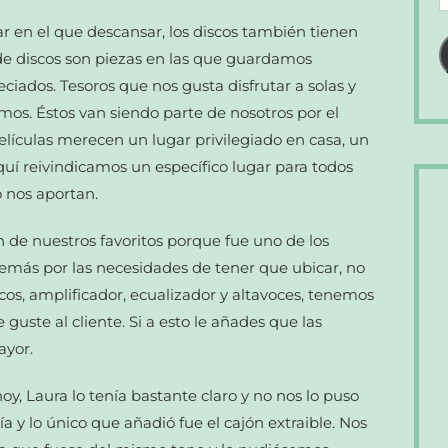
d
gar en el que descansar, los discos también tienen
c
 de discos son piezas en las que guardamos
e
ciados. Tesoros que nos gusta disfrutar a solas y
os. Éstos van siendo parte de nosotros por el
 películas merecen un lugar privilegiado en casa, un
uí reivindicamos un específico lugar para todos
o nos aportan.
 de nuestros favoritos porque fue uno de los
más por las necesidades de tener que ubicar, no
scos, amplificador, ecualizador y altavoces, tenemos
 guste al cliente. Si a esto le añades que las
ayor.
y, Laura lo tenía bastante claro y no nos lo puso
 y lo único que añadió fue el cajón extraible. Nos