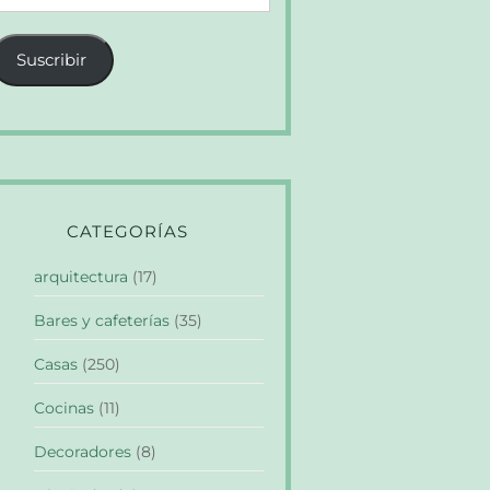
e
orreo
Suscribir
lectrónico
CATEGORÍAS
arquitectura
(17)
Bares y cafeterías
(35)
Casas
(250)
Cocinas
(11)
Decoradores
(8)