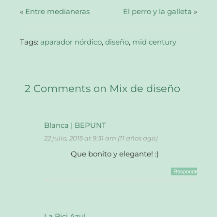
(Se
abre
«
Entre medianeras
El perro y la galleta
»
en
una
ventana
nueva)
Tags:
aparador nórdico
,
diseño
,
mid century
2 Comments on Mix de diseño
Blanca | BEPUNT
22 julio, 2015 at 9:31 am (11 años ago)
Que bonito y elegante! :)
Responder
La Bici Azul