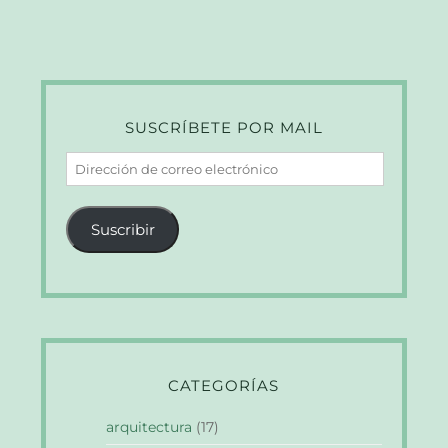
SUSCRÍBETE POR MAIL
Dirección
de
correo
Suscribir
electrónico
CATEGORÍAS
arquitectura
(17)