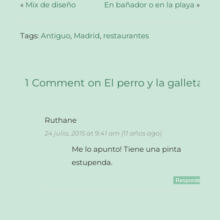
abre
«
Mix de diseño
En bañador o en la playa
»
en
una
ventana
nueva)
Tags:
Antiguo
,
Madrid
,
restaurantes
1 Comment on El perro y la galleta
Ruthane
24 julio, 2015 at 9:41 am (11 años ago)
Me lo apunto! Tiene una pinta
estupenda.
Responder