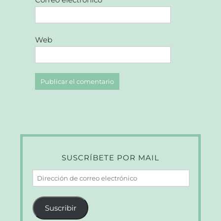
Web
SUSCRÍBETE POR MAIL
Dirección
de
correo
Suscribir
electrónico