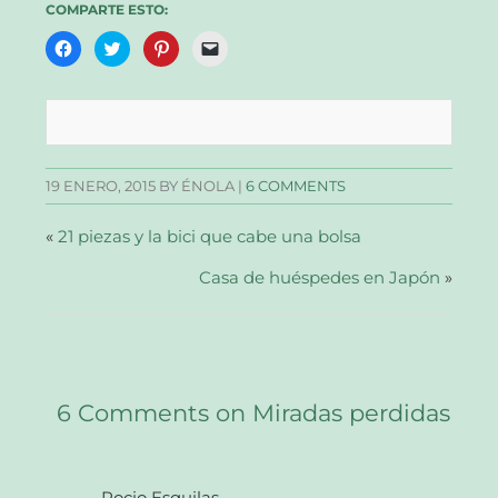
COMPARTE ESTO:
Haz
Haz
Haz
Haz
clic
clic
clic
clic
para
para
para
para
compartir
compartir
compartir
enviar
en
en
en
un
Facebook
Twitter
Pinterest
enlace
(Se
(Se
(Se
por
abre
abre
abre
correo
en
en
en
electrónico
una
una
una
a
19 ENERO, 2015
BY ÉNOLA |
6 COMMENTS
ventana
ventana
ventana
un
nueva)
nueva)
nueva)
amigo
(Se
abre
«
21 piezas y la bici que cabe una bolsa
en
una
Casa de huéspedes en Japón
ventana
»
nueva)
6 Comments on Miradas perdidas
Rocio Esquilas