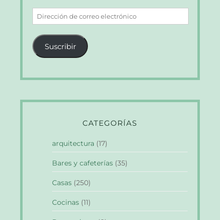
Dirección
de
correo
Suscribir
electrónico
CATEGORÍAS
arquitectura
(17)
Bares y cafeterías
(35)
Casas
(250)
Cocinas
(11)