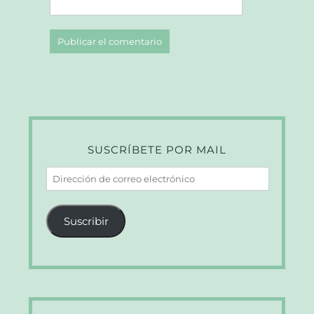
SUSCRÍBETE POR MAIL
Dirección
de
correo
Suscribir
electrónico