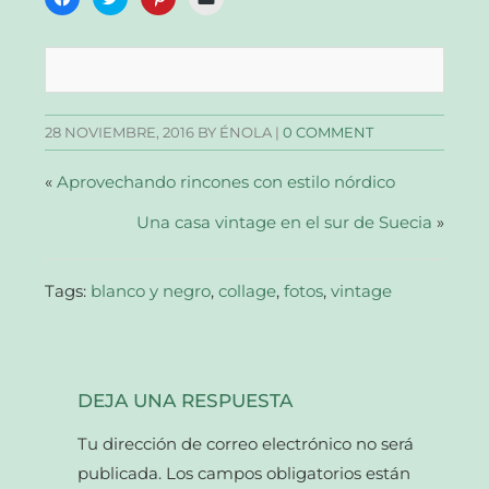
clic
clic
clic
clic
para
para
para
para
compartir
compartir
compartir
enviar
en
en
en
un
Facebook
Twitter
Pinterest
enlace
(Se
(Se
(Se
por
abre
abre
abre
correo
en
en
en
electrónico
una
una
una
a
28 NOVIEMBRE, 2016
BY ÉNOLA |
0 COMMENT
ventana
ventana
ventana
un
nueva)
nueva)
nueva)
amigo
(Se
abre
«
Aprovechando rincones con estilo nórdico
en
una
Una casa vintage en el sur de Suecia
ventana
»
nueva)
Tags:
blanco y negro
,
collage
,
fotos
,
vintage
DEJA UNA RESPUESTA
Tu dirección de correo electrónico no será
publicada.
Los campos obligatorios están