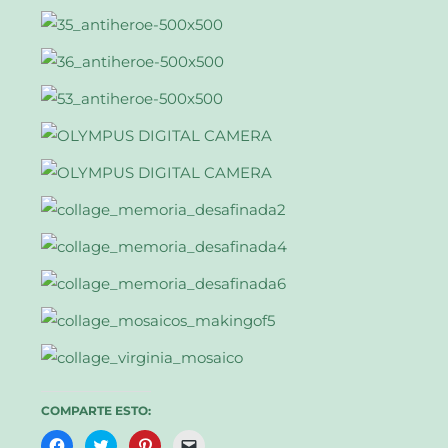
COMPARTE ESTO:
Haz
Haz
Haz
Haz