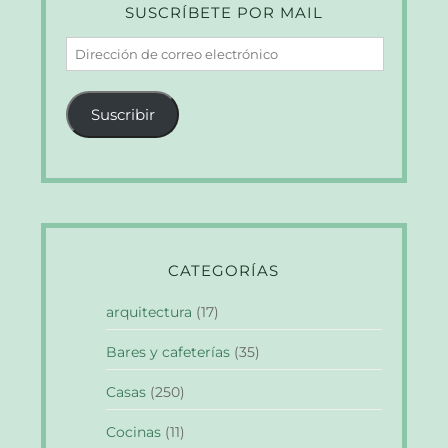
SUSCRÍBETE POR MAIL
Dirección
de
correo
Suscribir
electrónico
CATEGORÍAS
arquitectura
(17)
Bares y cafeterías
(35)
Casas
(250)
Cocinas
(11)