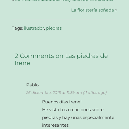
en
una
ventana
La floristería soñada
»
nueva)
Tags:
ilustrador
,
piedras
2 Comments on Las piedras de
Irene
Pablo
26 diciembre, 2015 at 11:39 am (11 años ago)
Buenos días Irene!
He visto tus creaciones sobre
piedras y hay unas especialmente
interesantes.