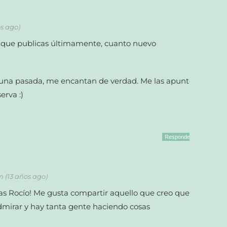
os ago)
 que publicas últimamente, cuanto nuevo
 una pasada, me encantan de verdad. Me las apunto
erva :)
Responder
am (13 años ago)
as Rocío! Me gusta compartir aquello que creo que
dmirar y hay tanta gente haciendo cosas