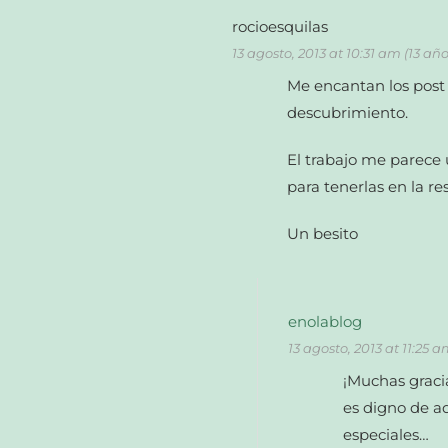
rocioesquilas
13 agosto, 2013 at 10:31 am (13 añ
Me encantan los post
descubrimiento.
El trabajo me parece
para tenerlas en la res
Un besito
enolablog
13 agosto, 2013 at 11:25 
¡Muchas graci
es digno de a
especiales…