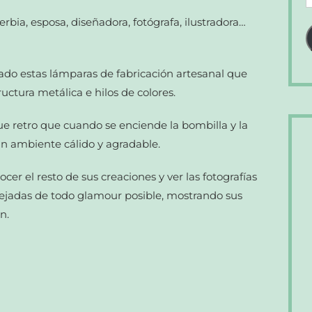
d
rbia, esposa, diseñadora, fotógrafa, ilustradora…
c
e
ado estas lámparas de fabricación artesanal que
uctura metálica e hilos de colores.
e retro que cuando se enciende la bombilla y la
 un ambiente cálido y agradable.
nocer el resto de sus creaciones y ver las fotografías
lejadas de todo glamour posible, mostrando sus
n.