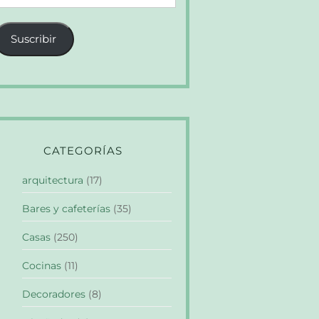
e
orreo
Suscribir
lectrónico
CATEGORÍAS
arquitectura
(17)
Bares y cafeterías
(35)
Casas
(250)
Cocinas
(11)
Decoradores
(8)