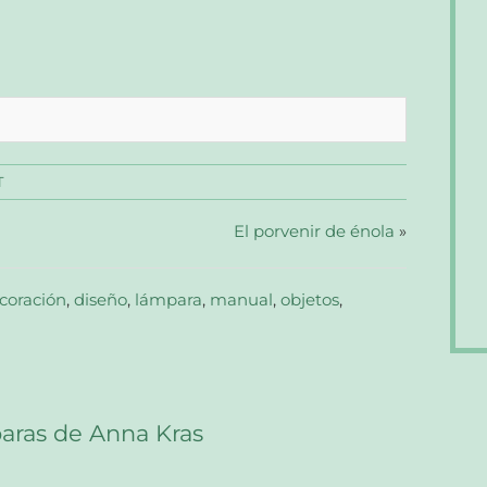
T
El porvenir de énola
»
coración
,
diseño
,
lámpara
,
manual
,
objetos
,
aras de Anna Kras