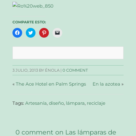
COMPARTE ESTO:
Haz
Haz
Haz
Haz
clic
clic
clic
clic
para
para
para
para
compartir
compartir
compartir
enviar
en
en
en
un
Facebook
Twitter
Pinterest
enlace
(Se
(Se
(Se
por
abre
abre
abre
correo
en
en
en
electrónico
una
una
una
a
3 JULIO, 2013
BY ÉNOLA |
0 COMMENT
ventana
ventana
ventana
un
nueva)
nueva)
nueva)
amigo
(Se
abre
«
The Ace Hotel en Palm Springs
En la azotea
»
en
una
ventana
nueva)
Tags:
Artesanía
,
diseño
,
lámpara
,
reciclaje
0 comment on Las lámparas de