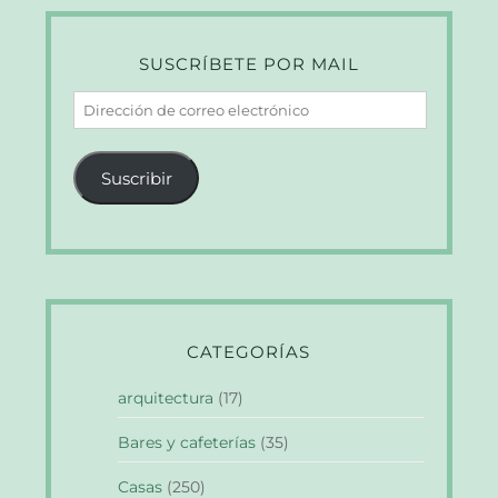
SUSCRÍBETE POR MAIL
Dirección
de
correo
Suscribir
electrónico
CATEGORÍAS
arquitectura
(17)
Bares y cafeterías
(35)
Casas
(250)