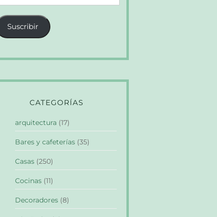
e
orreo
Suscribir
lectrónico
CATEGORÍAS
arquitectura
(17)
Bares y cafeterías
(35)
Casas
(250)
Cocinas
(11)
Decoradores
(8)