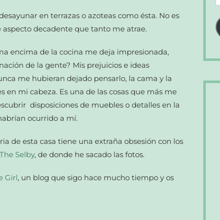
d
 desayunar en terrazas o azoteas como ésta. No es
c
ese aspecto decadente que tanto me atrae.
e
 cama encima de la cocina me deja impresionada,
ación de la gente? Mis prejuicios e ideas
nca me hubieran dejado pensarlo, la cama y la
es en mi cabeza. Es una de las cosas que más me
descubrir disposiciones de muebles o detalles en la
abrían ocurrido a mí.
ia de esta casa tiene una extraña obsesión con los
The Selby
, de donde he sacado las fotos.
 Girl
, un blog que sigo hace mucho tiempo y os