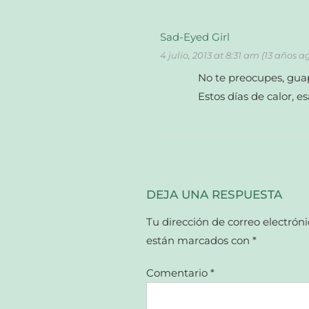
Sad-Eyed Girl
4 julio, 2013 at 8:31 am (13 años a
No te preocupes, guap
Estos días de calor, 
DEJA UNA RESPUESTA
Tu dirección de correo electróni
están marcados con
*
Comentario
*