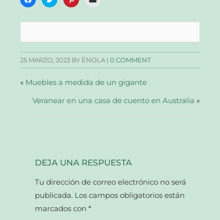
clic
clic
clic
clic
para
para
para
para
compartir
compartir
compartir
enviar
en
en
en
un
Facebook
Twitter
Pinterest
enlace
(Se
(Se
(Se
por
abre
abre
abre
correo
en
en
en
electrónico
una
una
una
a
25 MARZO, 2023
BY ÉNOLA |
0 COMMENT
ventana
ventana
ventana
un
nueva)
nueva)
nueva)
amigo
(Se
abre
«
Muebles a medida de un gigante
en
una
Veranear en una casa de cuento en Australia
ventana
»
nueva)
DEJA UNA RESPUESTA
Tu dirección de correo electrónico no será
publicada.
Los campos obligatorios están
marcados con
*