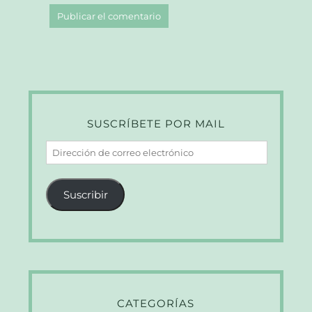
SUSCRÍBETE POR MAIL
Dirección
de
correo
Suscribir
electrónico
CATEGORÍAS