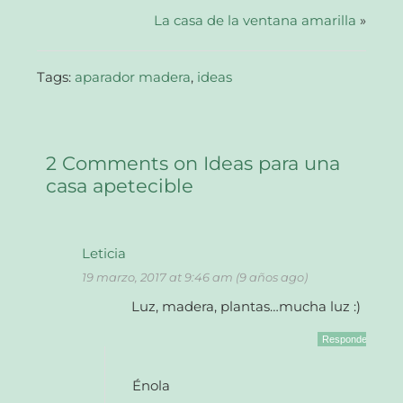
una
La casa de la ventana amarilla
ventana
»
nueva)
Tags:
aparador madera
,
ideas
2 Comments on Ideas para una
casa apetecible
Leticia
19 marzo, 2017 at 9:46 am (9 años ago)
Luz, madera, plantas…mucha luz :)
Responder
Énola