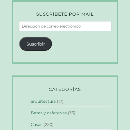
SUSCRÍBETE POR MAIL
Dirección
de
correo
Suscribir
electrónico
CATEGORÍAS
arquitectura
(17)
Bares y cafeterías
(35)
Casas
(250)