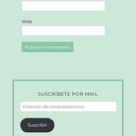
Web
SUSCRÍBETE POR MAIL
Dirección
de
correo
Suscribir
electrónico