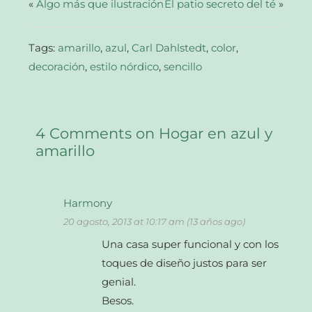
abre
«
Algo más que ilustración
El patio secreto del té
»
en
una
ventana
nueva)
Tags:
amarillo
,
azul
,
Carl Dahlstedt
,
color
,
decoración
,
estilo nórdico
,
sencillo
4 Comments on Hogar en azul y
amarillo
Harmony
20 agosto, 2013 at 10:17 am (13 años ago)
Una casa super funcional y con los
toques de diseño justos para ser
genial.
Besos.