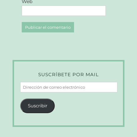
Web
SUSCRÍBETE POR MAIL
Dirección
de
correo
Suscribir
electrónico