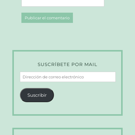
SUSCRÍBETE POR MAIL
Dirección
de
correo
Suscribir
electrónico