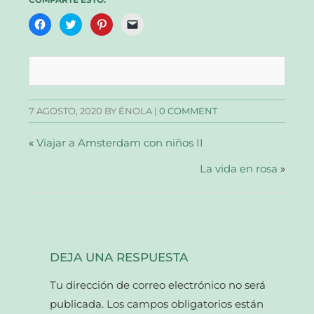
Haz
Haz
Haz
Haz
clic
clic
clic
clic
para
para
para
para
compartir
compartir
compartir
enviar
en
en
en
un
Facebook
Twitter
Pinterest
enlace
(Se
(Se
(Se
por
abre
abre
abre
correo
en
en
en
electrónico
una
una
una
a
7 AGOSTO, 2020
BY ÉNOLA |
0 COMMENT
ventana
ventana
ventana
un
nueva)
nueva)
nueva)
amigo
(Se
abre
«
Viajar a Amsterdam con niños II
en
una
ventana
La vida en rosa
»
nueva)
DEJA UNA RESPUESTA
Tu dirección de correo electrónico no será
publicada.
Los campos obligatorios están