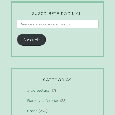
SUSCRÍBETE POR MAIL
Dirección
de
correo
Suscribir
electrónico
CATEGORÍAS
arquitectura
(17)
Bares y cafeterías
(35)
Casas
(250)