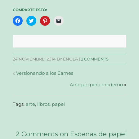
COMPARTE ESTO:
Haz
Haz
Haz
Haz
clic
clic
clic
clic
para
para
para
para
compartir
compartir
compartir
enviar
en
en
en
un
Facebook
Twitter
Pinterest
enlace
(Se
(Se
(Se
por
abre
abre
abre
correo
en
en
en
electrónico
una
una
una
a
24 NOVIEMBRE, 2014
BY ÉNOLA |
2 COMMENTS
ventana
ventana
ventana
un
nueva)
nueva)
nueva)
amigo
(Se
abre
«
Versionando a los Eames
en
una
ventana
Antiguo pero moderno
»
nueva)
Tags:
arte
,
libros
,
papel
2 Comments on Escenas de papel