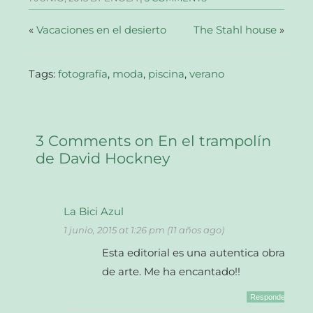
ventana
ventana
ventana
un
nueva)
nueva)
nueva)
amigo
(Se
abre
«
Vacaciones en el desierto
The Stahl house
»
en
una
ventana
nueva)
Tags:
fotografía
,
moda
,
piscina
,
verano
3 Comments on En el trampolín
de David Hockney
La Bici Azul
1 junio, 2015 at 1:26 pm (11 años ago)
Esta editorial es una autentica obra
de arte. Me ha encantado!!
Responder