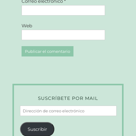
Correo electrónico
*
Web
SUSCRÍBETE POR MAIL
Dirección
de
correo
Suscribir
electrónico