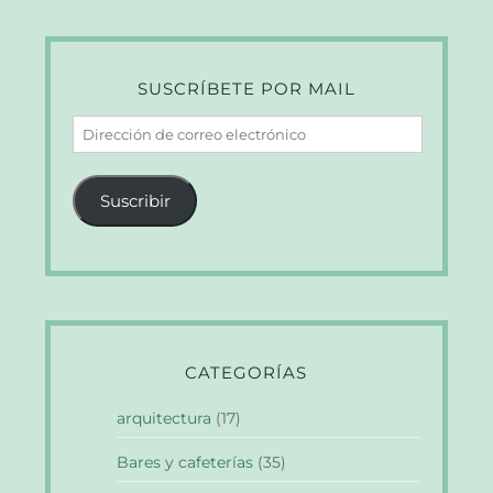
SUSCRÍBETE POR MAIL
Dirección
de
correo
Suscribir
electrónico
CATEGORÍAS
arquitectura
(17)
Bares y cafeterías
(35)