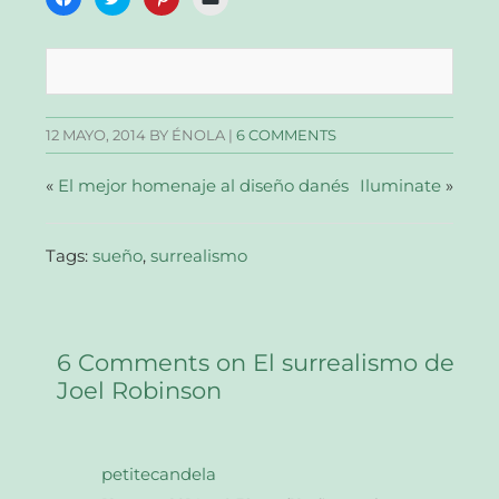
clic
clic
clic
clic
para
para
para
para
compartir
compartir
compartir
enviar
en
en
en
un
Facebook
Twitter
Pinterest
enlace
(Se
(Se
(Se
por
abre
abre
abre
correo
en
en
en
electrónico
una
una
una
a
12 MAYO, 2014
BY ÉNOLA |
6 COMMENTS
ventana
ventana
ventana
un
nueva)
nueva)
nueva)
amigo
(Se
abre
«
El mejor homenaje al diseño danés
Iluminate
»
en
una
ventana
nueva)
Tags:
sueño
,
surrealismo
6 Comments on El surrealismo de
Joel Robinson
petitecandela