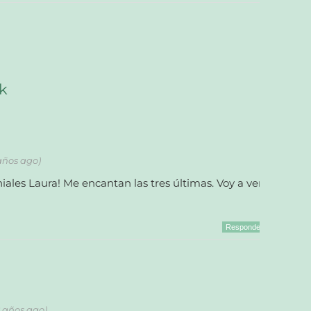
k
 años ago)
iales Laura! Me encantan las tres últimas. Voy a ver
Responder
2 años ago)