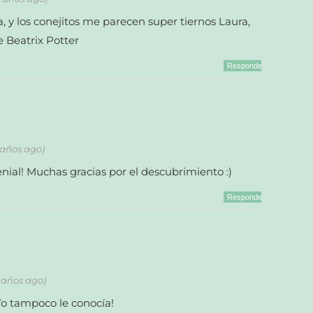
, y los conejitos me parecen super tiernos Laura,
 Beatrix Potter
Responder
 años ago)
ial! Muchas gracias por el descubrimiento :)
Responder
2 años ago)
Yo tampoco le conocía!