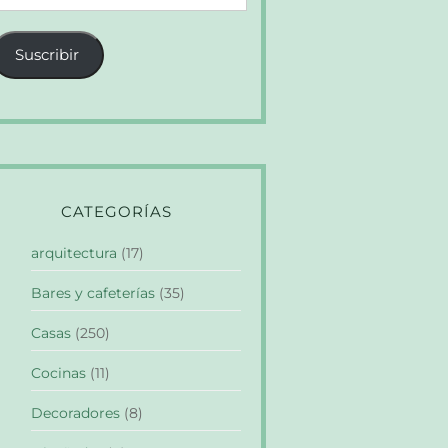
e
orreo
Suscribir
lectrónico
CATEGORÍAS
arquitectura
(17)
Bares y cafeterías
(35)
Casas
(250)
Cocinas
(11)
Decoradores
(8)