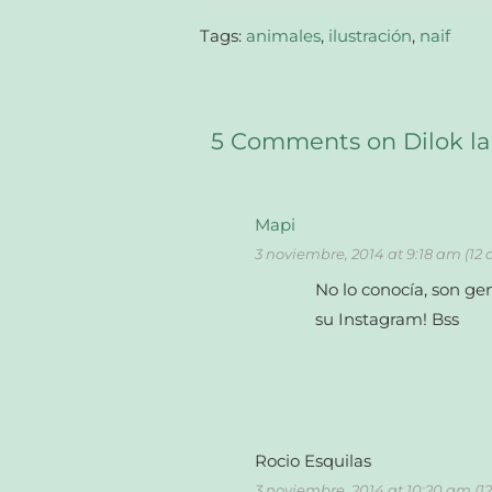
ventana
nueva)
Tags:
animales
,
ilustración
,
naif
5 Comments on Dilok la
Mapi
3 noviembre, 2014 at 9:18 am (12
No lo conocía, son gen
su Instagram! Bss
Rocio Esquilas
3 noviembre, 2014 at 10:20 am (1