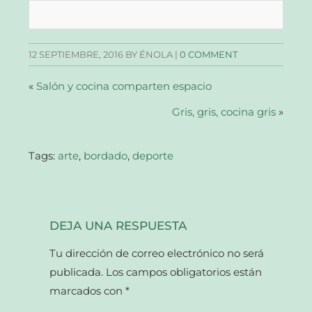
en
en
en
un
Facebook
Twitter
Pinterest
enlace
(Se
(Se
(Se
por
abre
abre
abre
correo
en
en
en
electrónico
una
una
una
a
12 SEPTIEMBRE, 2016
BY ÉNOLA |
0 COMMENT
ventana
ventana
ventana
un
nueva)
nueva)
nueva)
amigo
(Se
abre
«
Salón y cocina comparten espacio
en
una
ventana
Gris, gris, cocina gris
»
nueva)
Tags:
arte
,
bordado
,
deporte
DEJA UNA RESPUESTA
Tu dirección de correo electrónico no será
publicada.
Los campos obligatorios están
marcados con
*