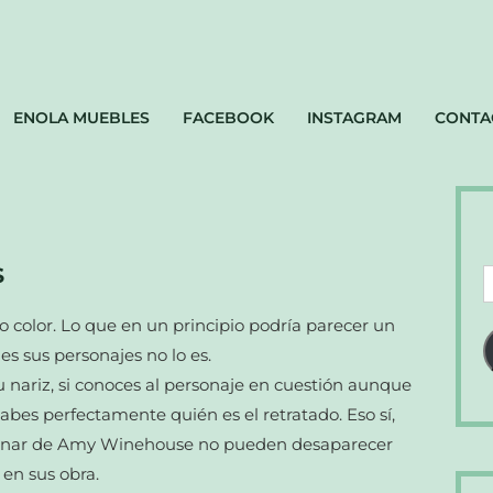
ENOLA MUEBLES
FACEBOOK
INSTAGRAM
CONTA
S
D
d
o color. Lo que en un principio podría parecer un
c
s sus personajes no lo es.
e
su nariz, si conoces al personaje en cuestión aunque
abes perfectamente quién es el retratado. Eso sí,
l lunar de Amy Winehouse no pueden desaparecer
 en sus obra.