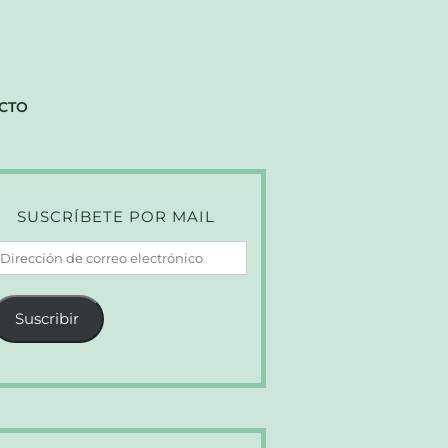
CTO
SUSCRÍBETE POR MAIL
irección
e
orreo
Suscribir
lectrónico