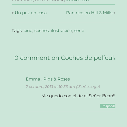
ventana
ventana
ventana
un
nueva)
nueva)
nueva)
amigo
(Se
abre
«
Un pez en casa
Pan rico en Hill & Mills
»
en
una
ventana
nueva)
Tags:
cine
,
coches
,
ilustración
,
serie
0 comment on Coches de película
Emma . Pigs & Roses
7 octubre, 2013 at 10:56 am (13 años ago)
Me quedo con el de el Señor Bean!!
Responder