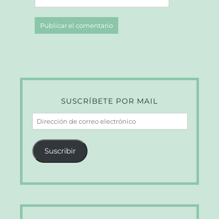
SUSCRÍBETE POR MAIL
Dirección
de
correo
Suscribir
electrónico