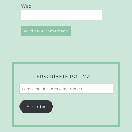
Web
SUSCRÍBETE POR MAIL
Dirección
de
correo
Suscribir
electrónico