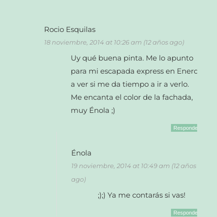
Rocio Esquilas
18 noviembre, 2014 at 10:26 am (12 años ago)
Uy qué buena pinta. Me lo apunto
para mi escapada express en Enero,
a ver si me da tiempo a ir a verlo.
Me encanta el color de la fachada,
muy Énola ;)
Responder
Énola
19 noviembre, 2014 at 10:49 am (12 años
ago)
;);) Ya me contarás si vas!
Responder