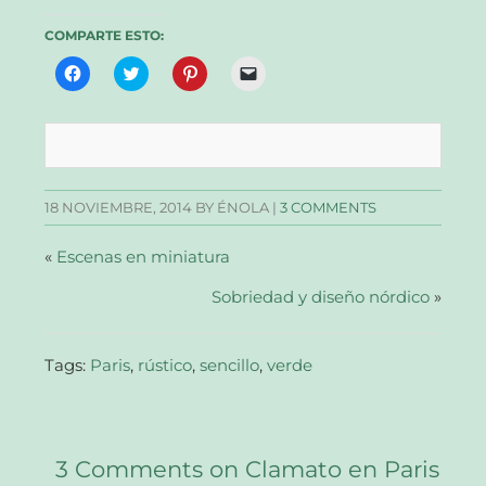
COMPARTE ESTO:
Haz
Haz
Haz
Haz
clic
clic
clic
clic
para
para
para
para
compartir
compartir
compartir
enviar
en
en
en
un
Facebook
Twitter
Pinterest
enlace
(Se
(Se
(Se
por
abre
abre
abre
correo
en
en
en
electrónico
una
una
una
a
18 NOVIEMBRE, 2014
BY ÉNOLA |
3 COMMENTS
ventana
ventana
ventana
un
nueva)
nueva)
nueva)
amigo
(Se
abre
«
Escenas en miniatura
en
una
Sobriedad y diseño nórdico
ventana
»
nueva)
Tags:
Paris
,
rústico
,
sencillo
,
verde
3 Comments on Clamato en Paris