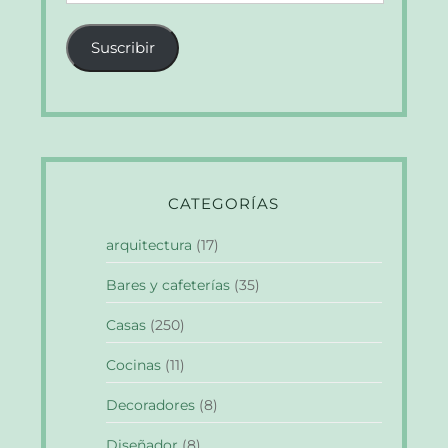
de
correo
Suscribir
electrónico
CATEGORÍAS
arquitectura
(17)
Bares y cafeterías
(35)
Casas
(250)
Cocinas
(11)
Decoradores
(8)
Diseñador
(8)