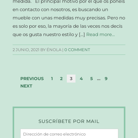
medida. El principal motivo por el que os ponéis
en contacto con nosotros, es buscando un
mueble con unas medidas muy precisas. Pero no
es solo por eso, la mayoría de las veces nos decís
que os gusta nuestro estilo y […]
Read more…
2 JUNIO, 2021
BY ÉNOLA |
0 COMMENT
PREVIOUS
1
2
3
4
5
…
9
NEXT
SUSCRÍBETE POR MAIL
Dirección