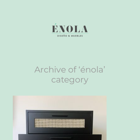
Archive of ‘énola’
category