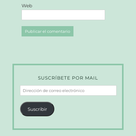
Web
SUSCRÍBETE POR MAIL
Dirección
de
correo
Suscribir
electrónico