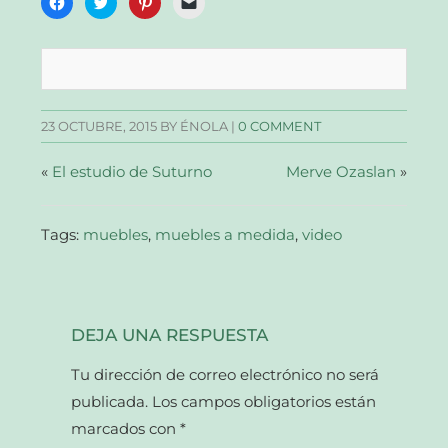
clic
clic
clic
clic
para
para
para
para
compartir
compartir
compartir
enviar
en
en
en
un
Facebook
Twitter
Pinterest
enlace
(Se
(Se
(Se
por
abre
abre
abre
correo
en
en
en
electrónico
una
una
una
a
23 OCTUBRE, 2015
BY ÉNOLA |
0 COMMENT
ventana
ventana
ventana
un
nueva)
nueva)
nueva)
amigo
(Se
abre
«
El estudio de Suturno
Merve Ozaslan
»
en
una
ventana
nueva)
Tags:
muebles
,
muebles a medida
,
video
DEJA UNA RESPUESTA
Tu dirección de correo electrónico no será
publicada.
Los campos obligatorios están
marcados con
*