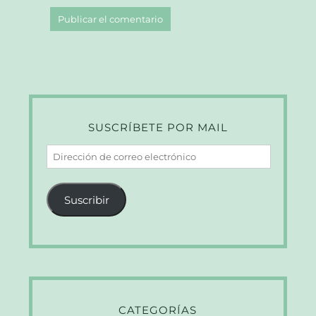
SUSCRÍBETE POR MAIL
Dirección
de
correo
Suscribir
electrónico
CATEGORÍAS