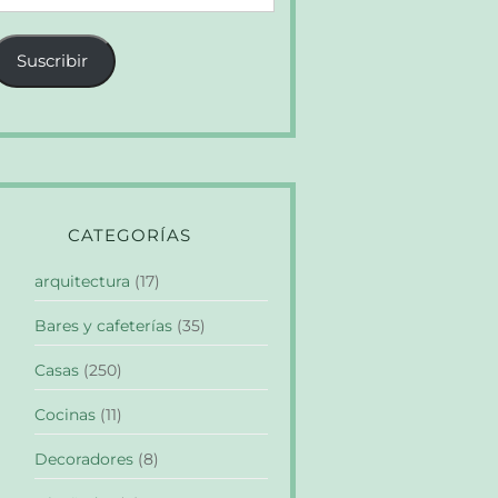
e
orreo
Suscribir
lectrónico
CATEGORÍAS
arquitectura
(17)
Bares y cafeterías
(35)
Casas
(250)
Cocinas
(11)
Decoradores
(8)