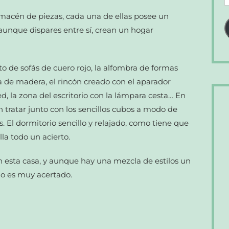
d
macén de piezas, cada una de ellas posee un
c
 aunque dispares entre sí, crean un hogar
e
o de sofás de cuero rojo, la alfombra de formas
a de madera, el rincón creado con el aparador
ed, la zona del escritorio con la lámpara cesta… En
n tratar junto con los sencillos cubos a modo de
s. El dormitorio sencillo y relajado, como tiene que
lla todo un acierto.
n esta casa, y aunque hay una mezcla de estilos un
do es muy acertado.