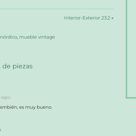
Interior-Exterior 23.2
»
nórdico
,
mueble vintage
de piezas
s ago)
 también, es muy bueno.
n