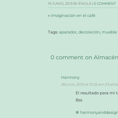
una
una
una
a
19 JUNIO, 2013
BY ÉNOLA |
0 COMMENT
ventana
ventana
ventana
un
nueva)
nueva)
nueva)
amigo
(Se
abre
«
Imaginación en el café
en
una
ventana
nueva)
Tags:
aparador
,
decoración
,
mueble 
0 comment on Almacén 
Harmony
28 junio, 2013 at 10:25 am (13 año
El resultado para mi
Bss
✼ harmonyanddesig