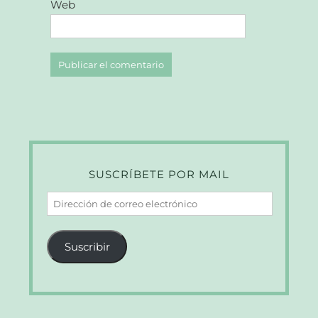
Web
SUSCRÍBETE POR MAIL
Dirección
de
correo
Suscribir
electrónico