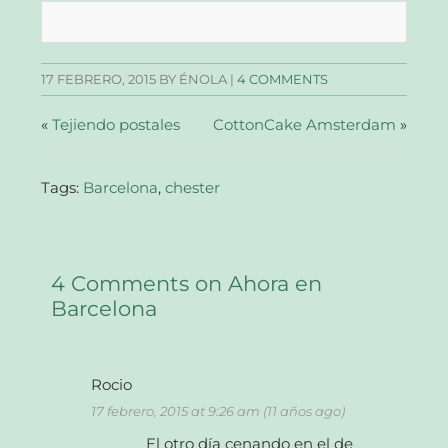
en
en
en
un
Facebook
Twitter
Pinterest
enlace
(Se
(Se
(Se
por
abre
abre
abre
correo
en
en
en
electrónico
una
una
una
a
17 FEBRERO, 2015
BY ÉNOLA |
4 COMMENTS
ventana
ventana
ventana
un
nueva)
nueva)
nueva)
amigo
(Se
abre
«
Tejiendo postales
CottonCake Amsterdam
»
en
una
ventana
nueva)
Tags:
Barcelona
,
chester
4 Comments on Ahora en
Barcelona
Rocio
17 febrero, 2015 at 9:26 am (11 años ago)
El otro día cenando en el de