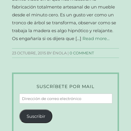
fabricación totalmente artesanal de un mueble
desde el minuto cero. Es un gusto ver como un
tronco de árbol se transforma, observar como se
trabaja la madera es algo hipnótico y relajante.
Os engañaría si os dijera que […]
Read more…
23 OCTUBRE, 2015
BY ÉNOLA |
0 COMMENT
SUSCRÍBETE POR MAIL
Dirección
de
correo
Suscribir
electrónico