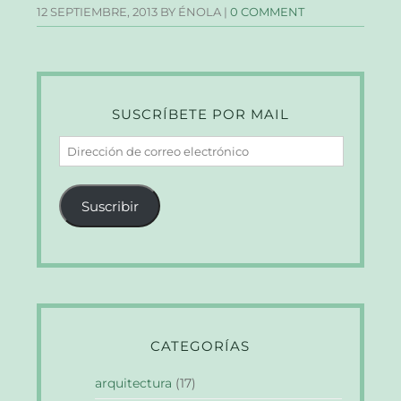
12 SEPTIEMBRE, 2013
BY ÉNOLA |
0 COMMENT
SUSCRÍBETE POR MAIL
Dirección
de
correo
Suscribir
electrónico
CATEGORÍAS
arquitectura
(17)