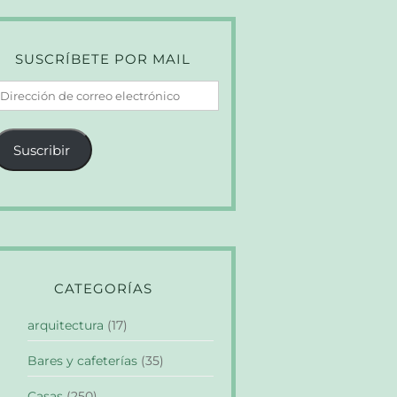
SUSCRÍBETE POR MAIL
irección
e
orreo
Suscribir
lectrónico
CATEGORÍAS
arquitectura
(17)
Bares y cafeterías
(35)
Casas
(250)