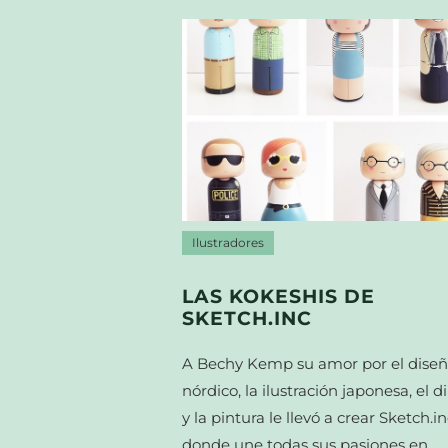
Ilustradores
LAS KOKESHIS DE
SKETCH.INC
A Bechy Kemp su amor por el dise
nórdico, la ilustración japonesa, el d
y la pintura le llevó a crear Sketch.i
donde une todas sus pasiones en