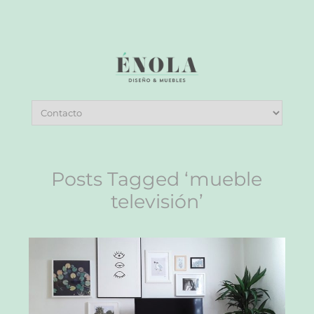
Posts Tagged ‘mueble
televisión’