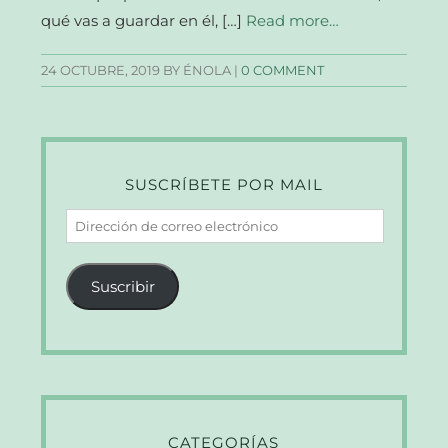
qué vas a guardar en él, […]
Read more…
24 OCTUBRE, 2019
BY ÉNOLA |
0 COMMENT
SUSCRÍBETE POR MAIL
Dirección
de
correo
Suscribir
electrónico
CATEGORÍAS