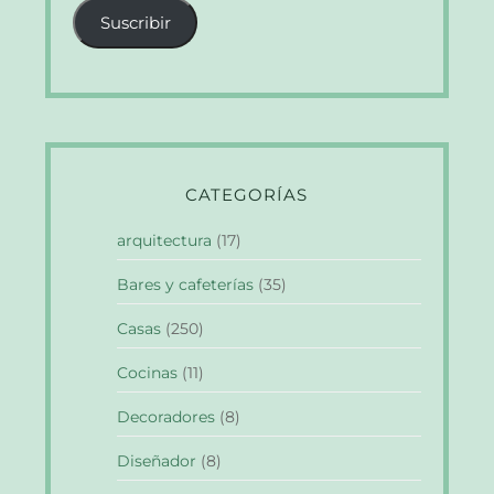
correo
Suscribir
electrónico
CATEGORÍAS
arquitectura
(17)
Bares y cafeterías
(35)
Casas
(250)
Cocinas
(11)
Decoradores
(8)
Diseñador
(8)