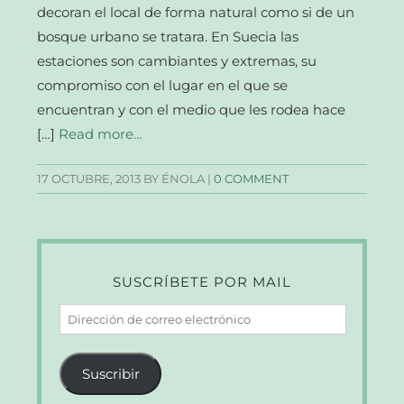
decoran el local de forma natural como si de un
bosque urbano se tratara. En Suecia las
estaciones son cambiantes y extremas, su
compromiso con el lugar en el que se
encuentran y con el medio que les rodea hace
[…]
Read more…
17 OCTUBRE, 2013
BY ÉNOLA |
0 COMMENT
SUSCRÍBETE POR MAIL
Dirección
de
correo
Suscribir
electrónico