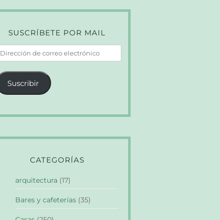
SUSCRÍBETE POR MAIL
irección
e
orreo
Suscribir
lectrónico
CATEGORÍAS
arquitectura
(17)
Bares y cafeterías
(35)
Casas
(250)