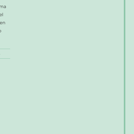
ama
el
 en
o
S