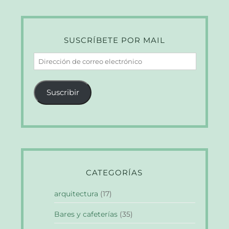
SUSCRÍBETE POR MAIL
Dirección
de
correo
Suscribir
electrónico
CATEGORÍAS
arquitectura
(17)
Bares y cafeterías
(35)