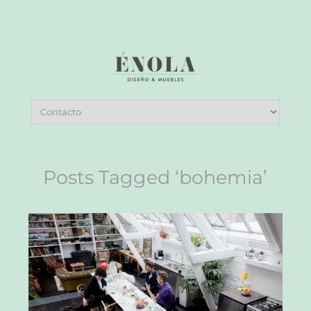
Posts Tagged ‘bohemia’