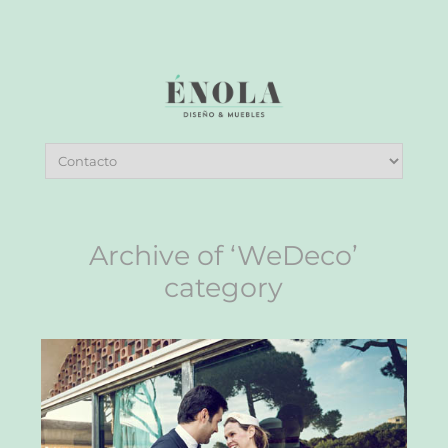
Archive of ‘WeDeco’
category