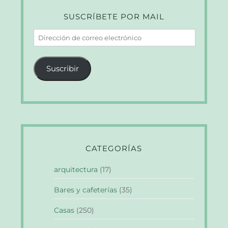
SUSCRÍBETE POR MAIL
Dirección
de
correo
Suscribir
electrónico
CATEGORÍAS
arquitectura
(17)
Bares y cafeterías
(35)
Casas
(250)