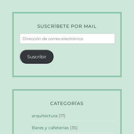
SUSCRÍBETE POR MAIL
Dirección
de
correo
Suscribir
electrónico
CATEGORÍAS
arquitectura
(17)
Bares y cafeterías
(35)