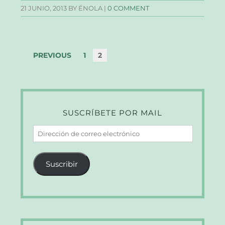
21 JUNIO, 2013
BY ÉNOLA |
0 COMMENT
PREVIOUS
1
2
SUSCRÍBETE POR MAIL
Dirección
de
correo
Suscribir
electrónico